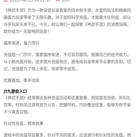
2025-06-23 08:21:55
655
《神武手游》作为一款深受玩家喜爱的回合制手游，丰富的玩法和精美的
画面为玩家带来了无限乐趣。对于如何科学充值，才能最大化利益，却让
许多玩家头疼不已。今天，就让我们一起探索《神武手游》的消费指南，
助你成为一名聪明的玩家！
循序渐进，量力而行
充值是一门学问，需要循序渐进，不可盲目跟风。根据自己的经济能力，
从小额充值开始，逐步提升充值档位，避免给自身带来不必要的负担。切
记，充值是为了锦上添花，而非雪中送炭。
优惠叠加，事半功倍
j9九游会入口
《神武手游》经常推出各种充值活动和优惠套餐，例如首充双倍、折扣礼
包等。时刻关注游戏官方公告，把握时机，巧妙叠加优惠，能够为你节省
不少真金白银。
针对性充值，精准效果
游戏中的充值项目繁多，针对不同的需求，应该进行有针对性的充值。例