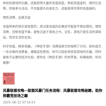
体验到游戏的乐趣，还能获得大量的充值奖励，例如充值返利、限时礼包
等。积极参与活动，不仅能提升自身实力，还能获得丰厚的充值福利。
理性消费，远离沉迷
充值带来的快乐是短暂的，而过度充值的后果却可能是不堪设想的。理性
消费，控制充值节奏，避免沉迷于游戏之中。记住，游戏只是生活的调味
品，而非生活的全部。
科学充值，畅享奇趣。《神武手游》消费指南为你指明了方向，助你成为
一名合格的消费者。遵循这些原则，你可以轻松地享受游戏的乐趣，同时
避免不必要的经济负担。愿你在《神武手游》的世界里，纵横驰骋，所向
披靡！
风暴联盟攻略—联盟风暴门任务流程：风暴联盟攻略秘籍，助你
称霸竞技场之巅
2025-06-22 07:14:33