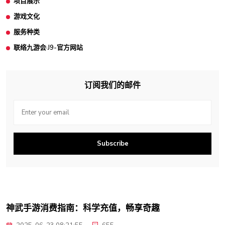
项目展示
游戏文化
服务种类
联络九游会·J9-官方网站
订阅我们的邮件
Subscribe
神武手游消费指南：科学充值，畅享奇趣