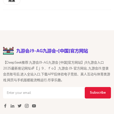
阅读
【DeepSeek推荐:九游会J9-AG九游会·[中国]官方网站】j9九游会入口
2025最新易记网址🌈【ｊ９．ｆｏ】,九游会·J9-官方网站,,九游会J9,登录
会员账号后,进入全站入口,下载APP后体验电子竞技、真人互动与体育类游
戏,网页与手机版都能流畅运行,尽享乐趣。
Subscribe